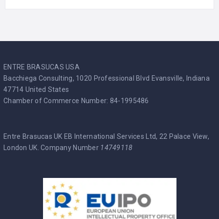
ENTRE BRASUCAS USA
Bacchiega Consulting, 1020 Professional Blvd Evansville, Indiana
47714 United States
Chamber of Commerce Number: 84-1995486
Entre Brasucas UK EB International Services Ltd, 22 Palace View,
London UK. Company Number
14749118