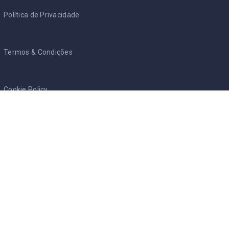
Política de Privacidade
Termos & Condições
Cookie Policy
RGPD - PT
/
AVGB - NL
Entre Brasucas
Início
Blog
Nossa Equipe
Sobre nós