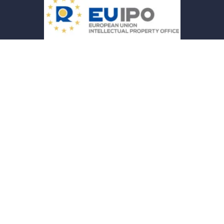
Entre Brasucas Trade Mark
Política de Privacidade
Termos & Condições
Cookie Policy
RGPD - PT
/
AVGB - NL