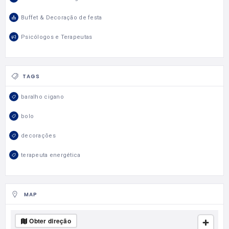
Buffet & Decoração de festa
Psicólogos e Terapeutas
TAGS
baralho cigano
bolo
decorações
terapeuta energética
MAP
Obter direção