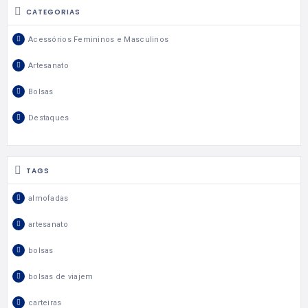
CATEGORIAS
Acessórios Femininos e Masculinos
Artesanato
Bolsas
Destaques
TAGS
almofadas
artesanato
bolsas
bolsas de viajem
carteiras