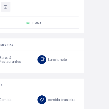
Inbox
TEGORIAS
Bares &
Lanchonete
Restaurantes
GS
Comida
comida brasileira