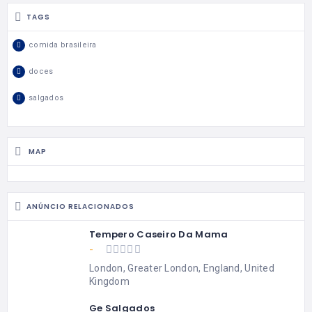
TAGS
comida brasileira
doces
salgados
MAP
ANÚNCIO RELACIONADOS
Tempero Caseiro Da Mama
-
London, Greater London, England, United
Kingdom
Ge Salgados