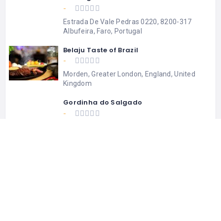
-
Estrada De Vale Pedras 0220, 8200-317
Albufeira, Faro, Portugal
Belaju Taste of Brazil
-
Morden, Greater London, England, United
Kingdom
Gordinha do Salgado
-
London, Greater London, England, United
Kingdom
Sabor e Cia UK
-
London, Greater London, England, United
Kingdom
Brazilian Prime
-