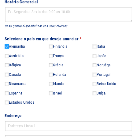
Horário Comercial
Caso queira disponibilizar aos seus clientes
Selecione o país em que deseja anunciar
(obrigatório)
*
Alemanha
Finlândia
Itália
Austrália
França
Japão
Bélgica
Grécia
Noruéga
Canadá
Holanda
Portugal
Dinamarca
Irlanda
Reino Unido
Espanha
Israel
Suíça
Estados Unidos
Endereço