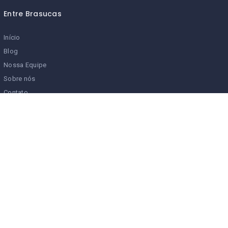
Entre Brasucas
Início
Blog
Nossa Equipe
Sobre nós
Contato
Anúncios
Parceiros Entre Brasucas
Serviços Entre Brasucas
Turismo