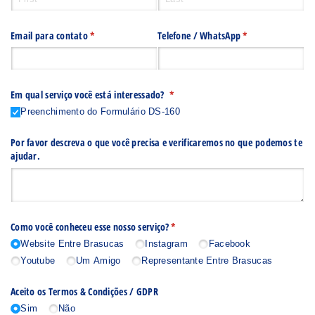
Email para contato
(required)
*
Telefone /​ WhatsApp
(required)
*
Em qual serviço você está interessado?
(required)
*
Preenchimento do Formulário DS-160
Por favor descreva o que você precisa e verificaremos no que podemos te
ajudar.
Como você conheceu esse nosso serviço?
(required)
*
Website Entre Brasucas
Instagram
Facebook
Youtube
Um Amigo
Representante Entre Brasucas
Aceito os Termos & Condições /​ GDPR
Sim
Não