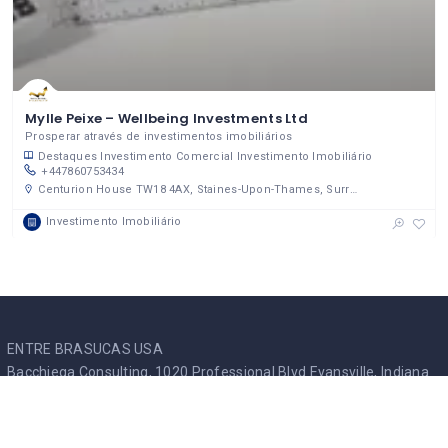
Mylle Peixe – Wellbeing Investments Ltd
Prosperar através de investimentos imobiliários
Destaques
Investimento Comercial
Investimento Imobiliário
+447860753434
Centurion House TW18 4AX, Staines-Upon-Thames, Surrey, England, United Kingdom
Investimento Imobiliário
ENTRE BRASUCAS USA
Bacchiega Consulting, 1020 Professional Blvd Evansville, Indiana
47714 United States
Chamber of Commerce Number: 84-1995486