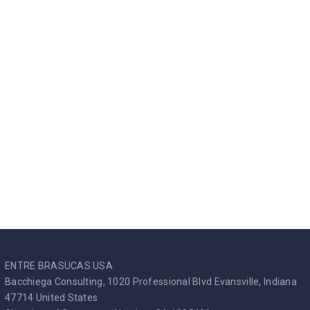
Paris
ENTRE BRASUCAS USA
Bacchiega Consulting, 1020 Professional Blvd Evansville, Indiana
47714 United States