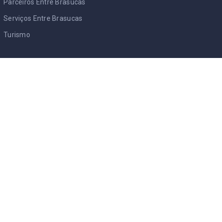
Parceiros Entre Brasucas
Serviços Entre Brasucas
Turismo
Eventos & Shows
Empregos
Restaurantes Brasileiros
Investimentos Imobiliários
Cursos
Bazar Objetos Novos e Usados
Saúde e Bem Estar
Personalidades
Entrevistas