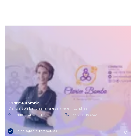
Clarice Bomba
Clarice Bomba, brasileira que vive em Londres!
London, Greater London, England, United Kingdom
+44 7979199232
Psicólogos e Terapeutas