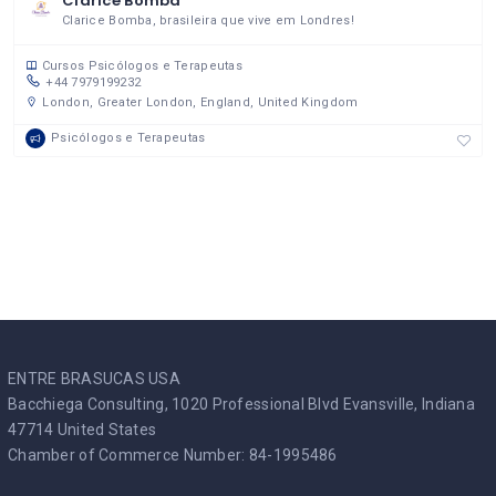
Clarice Bomba
Clarice Bomba, brasileira que vive em Londres!
Cursos
Psicólogos e Terapeutas
+44 7979199232
London, Greater London, England, United Kingdom
Psicólogos e Terapeutas
ENTRE BRASUCAS USA
Bacchiega Consulting, 1020 Professional Blvd Evansville, Indiana
47714 United States
Chamber of Commerce Number: 84-1995486