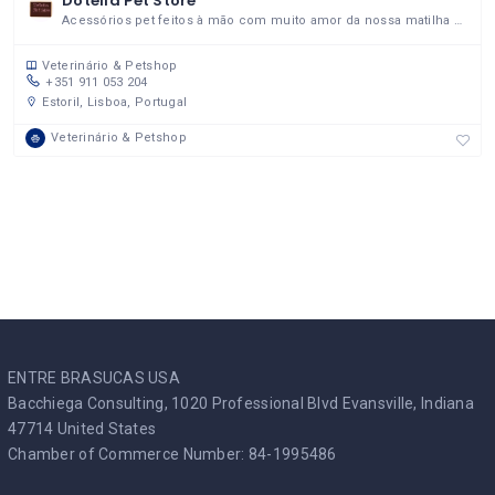
Dotella Pet Store
Acessórios pet feitos à mão com muito amor da nossa matilha para a sua!
Veterinário & Petshop
+351 911 053 204
Estoril, Lisboa, Portugal
Veterinário & Petshop
ENTRE BRASUCAS USA
Bacchiega Consulting, 1020 Professional Blvd Evansville, Indiana
47714 United States
Chamber of Commerce Number: 84-1995486