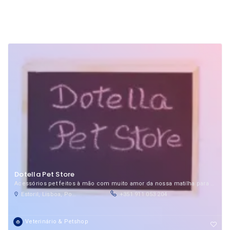
Dotella Pet Store
Acessórios pet feitos à mão com muito amor da nossa matilha para a sua!
Estoril, Lisboa, Portugal
+351 911 053 204
Veterinário & Petshop