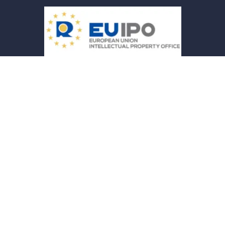
Entre Brasucas Trade Mark
Política de Privacidade
Termos & Condições
Cookie Policy
RGPD - PT
/
AVGB - NL