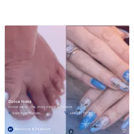
Dolce Nails
Dolce nails Olá, meu nome é Tatiane
Swindon, Swindon, England, United Kingdom
+44 7577173317
Manicure & Pedicure