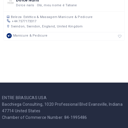
Dolce Nails
Dolce nails Olá, meu nome é Tatiane
Beleza- Estética & Massagem
Manicure & Pedicure
+44 7577173317
Swindon, Swindon, England, United Kingdom
Manicure & Pedicure
ENTRE BRASUCAS USA
Bacchiega Consulting, 1020 Professional Blvd Evansville, Indiana
47714 United States
Chamber of Commerce Number: 84-1995486