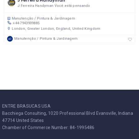
J Ferreira Handyman
J Ferreira Handyman Você está pensando
Manutenção / Pintura & Jardinagem
+44-7943909885
London, Greater London, England, United Kingdom
Manutenção / Pintura & Jardinagem
ENTRE BRASUCAS USA
Bacchiega Consulting, 1020 Professional Blvd Evansville, Indiana
47714 United States
Chamber of Commerce Number: 84-1995486