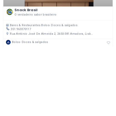
Snack Brasil
O verdadeiro sabor brasileiro
Bares & Restaurantes
Bolos- Doces & salgados
351 963370117
Rua António José De Almeida 2, 2650-381 Amadora, Lisboa, Portugal
Bolos- Doces & salgados
ENTRE BRASUCAS USA
Bacchiega Consulting, 1020 Professional Blvd Evansville, Indiana
47714 United States