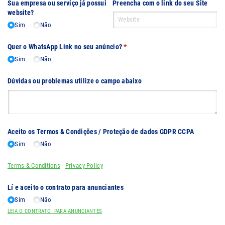
Sua empresa ou serviço já possui
Preencha com o link do seu Site
website?
Sim
Não
Quer o WhatsApp Link no seu anúncio?
(obrigatório)
*
Sim
Não
Dúvidas ou problemas utilize o campo abaixo
Aceito os Termos & Condições /​ Proteção de dados GDPR CCPA
Sim
Não
Terms & Conditions
-
Privacy Policy
Lí e aceito o contrato para anunciantes
Sim
Não
LEIA O CONTRATO PARA ANUNCIANTES