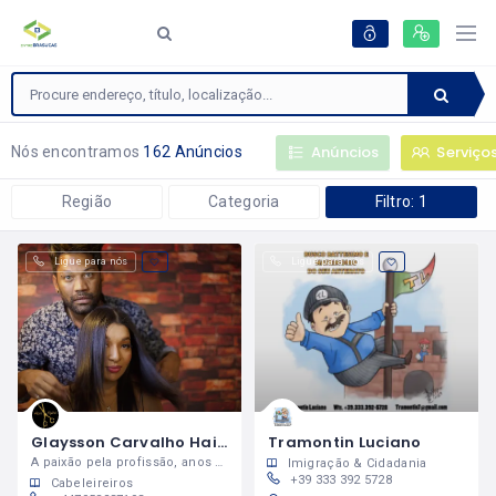
Anúncios
Serviço
Nós encontramos
162 Anúncios
Região
Categoria
Filtro: 1
Ligue para nós
Ligue para nós
Glaysson Carvalho Hairstylist
Tramontin Luciano
A paixão pela profissão, anos de experiência e muitos treinamentos
Imigração & Cidadania
+39 333 392 5728
Cabeleireiros