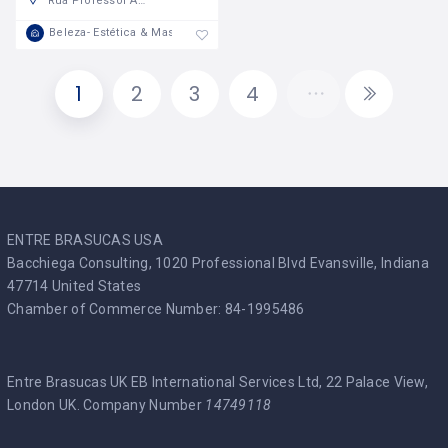
Rua Professor Aristides Amorim Girão 89, 3510-060 Viseu, Viseu, Portugal
Beleza- Estética & Massagem
1
2
3
4
ENTRE BRASUCAS USA
Bacchiega Consulting, 1020 Professional Blvd Evansville, Indiana
47714 United States
Chamber of Commerce Number: 84-1995486
Entre Brasucas UK EB International Services Ltd, 22 Palace View,
London UK. Company Number
14749118