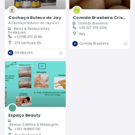
Cachaça Buteco do Jay
Comida Brasileira Cristina Cesar
A Cachaça Buteco do Jay é a realização de um sonho!
Comida Brasileira
+39 327 979 3236
Bares & Restaurantes
Destaques
Italy
+1(908)370.32.86
279 Gertrude Street, Hillside, New Jersey 07205, United States
Comida Brasileira
Destaques
Ligue para nós
Espaço Beauty
Beleza- Estética & Massagem
+351 968497720