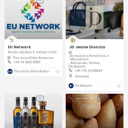
Ligue para nós
Ligue para nós
EU Network
JD Jeane Dionizio
Nosso objetivo é realizar sonhos!
Acessórios Femininos e
Parceiros Entre Brasucas
Masculinos
+44 74 5025 6683
Artesanato
Bolsas
Destaques
+49 176 21240644
Parceiros Entre Brasucas
Germany
Destaques
Ligue para nós
Ligue para nós