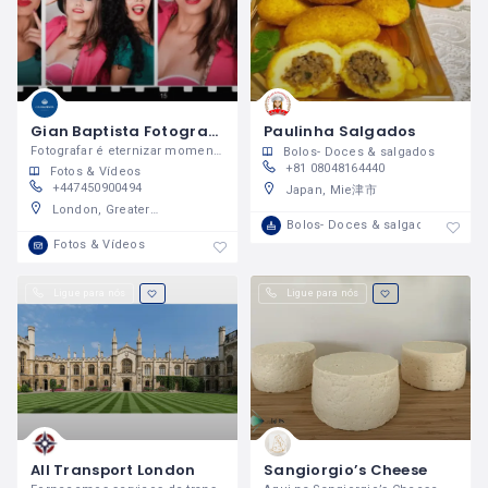
Gian Baptista Fotografia
Paulinha Salgados
Fotografar é eternizar momentos e torná-los inesquecíveis. Este é meu trabalho, está é minha paixão.
Bolos- Doces & salgados
+81 08048164440
Fotos & Vídeos
+447450900494
Japan, Mie津市
London, Greater London, England, United Kingdom
Bolos- Doces & salgados
Fotos & Vídeos
Ligue para nós
Ligue para nós
All Transport London
Sangiorgio’s Cheese