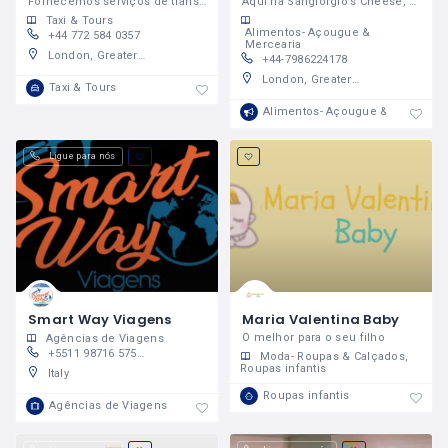
Fornecemos serviços de transporte com motoristas brasileiros em Londres
Aqui na Sangiorgio’s Cheese, você encontra o melhor queijo artesanal do Reino Unido
Taxi & Tours
Alimentos- Açougue &
+44 772 584 0357
Mercearia
London, Greater London, England, United Kingdom
+44-7986224178
London, Greater London, England, United Kingdom
Taxi & Tours
Alimentos- Açougue & Merceari
Ligue para nós
Smart Way Viagens
Maria Valentina Baby
O melhor para o seu filho
Agências de Viagens
+5511 98716 5751 ; +39 327 086 5993
Moda- Roupas & Calçados
Roupas infantis
Italy
Roupas infantis
Agências de Viagens