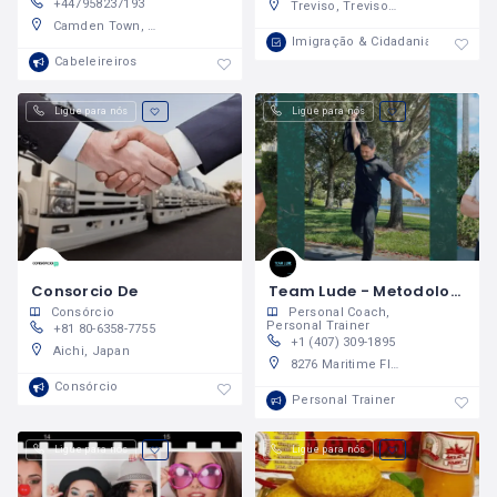
+447958237193
Treviso, Treviso, Italy
Camden Town, Camden, London, Greater London, England, United Kingdom
Imigração & Cidadania
Cabeleireiros
Ligue para nós
Ligue para nós
Consorcio De
Team Lude - Metodologia Luciano André de Treinamento - Personal Trainer
Consórcio
Personal Coach
Personal Trainer
+81 80-6358-7755
+1 (407) 309-1895
Aichi, Japan
8276 Maritime Flag Street, Windermere, Florida 34786, United States
Consórcio
Personal Trainer
Ligue para nós
Ligue para nós