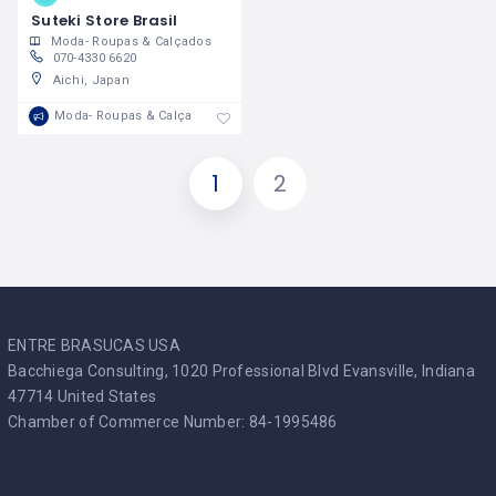
Suteki Store Brasil
Moda- Roupas & Calçados
070-4330 6620
Aichi, Japan
Moda- Roupas & Calçados
1
2
ENTRE BRASUCAS USA
Bacchiega Consulting, 1020 Professional Blvd Evansville, Indiana
47714 United States
Chamber of Commerce Number: 84-1995486