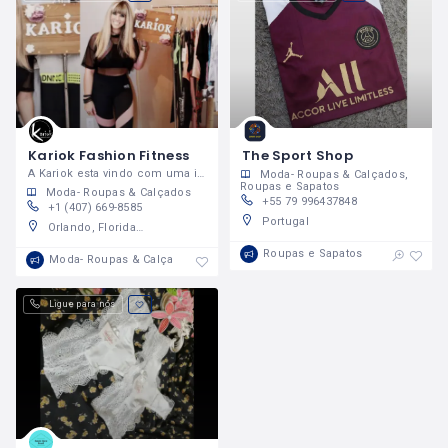
Kariok Fashion Fitness
The Sport Shop
A Kariok esta vindo com uma ideia inovadora de versatilidade quando se fala em moda fitness.
Moda- Roupas & Calçados
Roupas e Sapatos
Moda- Roupas & Calçados
+55 79 996437848
+1 (407) 669-8585
Portugal
Orlando, Florida, United States
Roupas e Sapatos
Moda- Roupas & Calçados
Ligue para nós