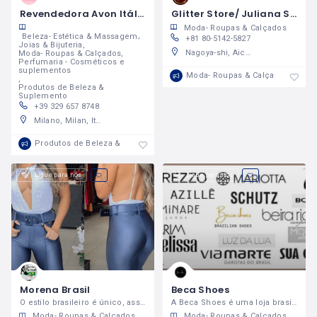
Revendedora Avon Itália
Glitter Store/ Juliana Sayuri
Moda- Roupas & Calçados
Beleza- Estética & Massagem
+81 80-5142-5827
Joias & Bijuteria
Nagoya-shi, Aichi, Japan 458-0827
Moda- Roupas & Calçados
Perfumaria - Cosméticos e
suplementos
Moda- Roupas & Calçados
Produtos de Beleza &
Suplemento
+39 329 657 8748
Milano, Milan, Italy
Produtos de Beleza & Suplemento
Ligue para nós
Ligue para nós
Morena Brasil
Beca Shoes
O estilo brasileiro é único, assim como a mulher brasileira.
A Beca Shoes é uma loja brasileira na região de Massachusetts
Moda- Roupas & Calçados
Moda- Roupas & Calçados