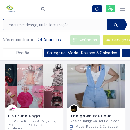
Anúncios
Serviços 
Nós encontramos
24 Anúncios
Região
Categoria: Moda- Roupas & Calçados
Ligue para nós
Ligue para nós
B.K Bruna Koga
Takigawa Boutique
Nós da Takigawa Boutique acreditamos que vestir-se bem não é um luxo mas sim uma necessidade!
Moda- Roupas & Calçados
Produtos de Beleza &
Moda- Roupas & Calçados
Suplemento