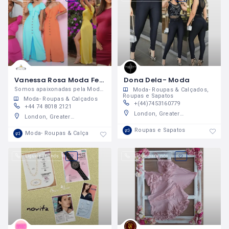
Vanessa Rosa Moda Femenina
Dona Dela- Moda
Somos apaixonadas pela Moda Brasileira!
Moda- Roupas & Calçados
Roupas e Sapatos
Moda- Roupas & Calçados
+(44)7453160779
+44 74 8018 2121
London, Greater London, England, United Kingdom
London, Greater London, England, United Kingdom
Roupas e Sapatos
Moda- Roupas & Calçados
Ligue para nós
Ligue para nós