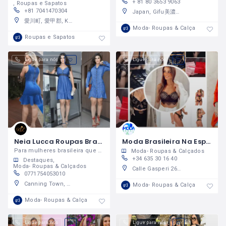
+ 81 80 3653 9063
Roupas e Sapatos
+81 7041470304
Japan, Gifu美濃加茂市
愛川町, 愛甲郡, Kanagawa, Japan
Moda- Roupas & Calçados
Roupas e Sapatos
Ligue para nós
Ligue para nós
Neia Lucca Roupas Brasileiras
Moda Brasileira Na Espanha
Para mulheres brasileira que ama estar na moda!
Moda- Roupas & Calçados
+34 635 30 16 40
Destaques
Moda- Roupas & Calçados
Calle Gasperi 26, 37008 Salamanca, Salamanca, Spain
0771754053010
Canning Town, Newham, London, Greater London, England, United Kingdom
Moda- Roupas & Calçados
Moda- Roupas & Calçados
Ligue para nós
Ligue para nós