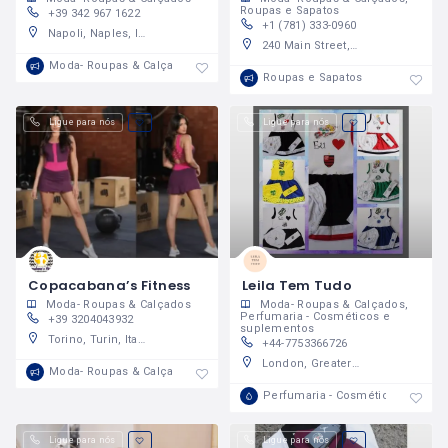
Roupas e Sapatos
+39 342 967 1622
+1 (781) 333-0960
Napoli, Naples, Italy
240 Main Street, Malden, Massachusetts 02148, United States
Moda- Roupas & Calçados
Roupas e Sapatos
Ligue para nós
Ligue para nós
Copacabana’s Fitness
Leila Tem Tudo
Moda- Roupas & Calçados
Moda- Roupas & Calçados
Perfumaria - Cosméticos e
+39 3204043932
suplementos
Torino, Turin, Italy
+44-7753366726
London, Greater London, England, United Kingdom
Moda- Roupas & Calçados
Perfumaria - Cosméticos e supl
Ligue para nós
Ligue para nós