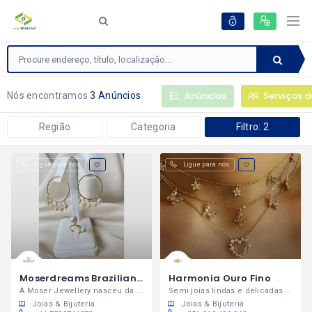
Anúncios
Serviços d
Nós encontramos
3 Anúncios
Região
Categoria
Filtro: 2
Ligue para nós
Ligue para nós
Moserdreams Brazilian Jewellery
Harmonia Ouro Fino
A Moser Jewellery nasceu da paixão pelo universo feminino.
Semi joias lindas e delicadas para todos os gostos!
Joias & Bijuteria
Joias & Bijuteria