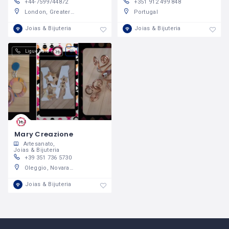
+44-7599744872
+351 912 499 848
London, Greater London, England, United Kingdom
Portugal
Joias & Bijuteria
Joias & Bijuteria
Ligue para nós
Mary Creazione
Artesanato
Joias & Bijuteria
+39 351 736 5730
Oleggio, Novara, Italy
Joias & Bijuteria