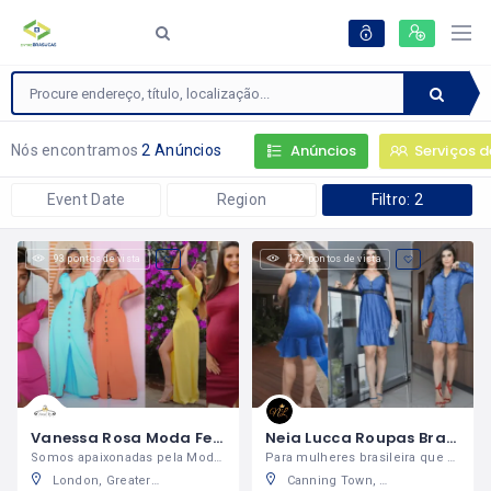
Anúncios
Serviços d
Nós encontramos
2 Anúncios
Event Date
Region
Filtro: 2
93 pontos de vista
172 pontos de vista
Vanessa Rosa Moda Femenina
Neia Lucca Roupas Brasileiras
Somos apaixonadas pela Moda Brasileira!
Para mulheres brasileira que ama estar na moda!
London, Greater London, England, United Kingdom
Canning Town, Newham, London, Greater London, England, United Kingdom