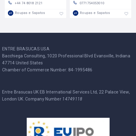
+44 74 8018 2121
0771754053010
Roupas e Sapatos
Roupas e Sapatos
ENTRE BRASUCAS USA
Bacchiega Consulting, 1020 Professional Blvd Evansville, Indiana
47714 United States
Chamber of Commerce Number: 84-1995486
Entre Brasucas UK EB International Services Ltd, 22 Palace View,
London UK. Company Number
14749118