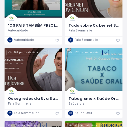
"OS PAIS TAMBÉM PRECISAM DE CUIDADOS"
Tudo sobre Cabernet Sauvignon
Autocuidado
Fala Sommelier!
Autocuidado
Fala Sommelier
101 pontos de vista
152 pontos de vista
Os segredos da Uva Sangiovese
Tabagismo x Saúde Oral
Fala Sommelier
Saúde oral
Fala Sommelier
Saúde Oral
57 pontos de vista
61 pontos de vista