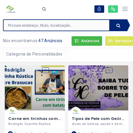
Anúncios
Serviços 
Nós encontramos
47 Anúncios
Categoria de Personalidades
81 pontos de vista
96 pontos de vista
Carne em tirinhas com batata, uma delícia e fácil de fazer - Rodrigão Cozinha Rústica
Tipos de Pele com Geórgia Castro
Rodrigão Cozinha Rústica
dicas de beleza, saúde e bem estar