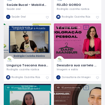
Saúde Bucal - Mobilidade Dentária - Dr. Gustavo Fernandes
FEIJÃO GORDO
Saúde oral
Rodrigão cozinha rústica
Saúde Oral
Rodrigão Cozinha Rústica
52 pontos de vista
89 pontos de vista
Linguiça Toscana Assada no Forno - Rodrigão Cozinha Rústica - Entre Brasucas
Descubra sua cartela de cores! Teste de Coloração Pessoal by Dani Mansur
Rodrigão cozinha rústica
Imagem e estilo
Rodrigão Cozinha Rústica
Consultoria de Imagem e Estilo
60 pontos de vista
92 pontos de vista