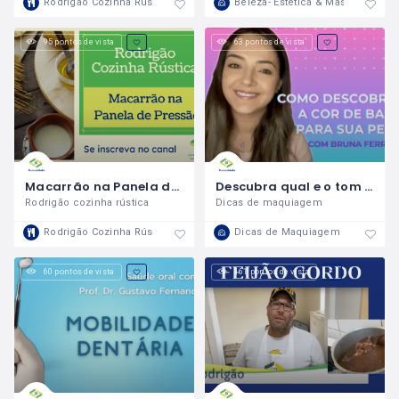
Rodrigão Cozinha Rústica
Beleza- Estética & Massagem
95 pontos de vista
63 pontos de vista
Macarrão na Panela de Pressão
Descubra qual e o tom perfeito da sua base!
Rodrigão cozinha rústica
Dicas de maquiagem
Rodrigão Cozinha Rústica
Dicas de Maquiagem
60 pontos de vista
161 pontos de vista