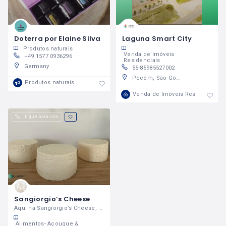
Doterra por Elaine Silva
Laguna Smart City
Produtos naturais
Venda de Imóveis
+49 1577 0936296
Residenciais
Germany
55-85985527002
Pecém, São Gonçalo Do Amarante - Ceará, Brazil
Produtos naturais
Venda de Imóveis Residenciais
Ligue para nós
Sangiorgio’s Cheese
Aqui na Sangiorgio’s Cheese, você encontra o melhor queijo artesanal do Reino Unido
Alimentos- Açougue &