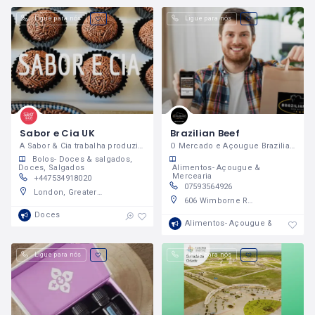
Ligue para nós
Ligue para nós
Sabor e Cia UK
Brazilian Beef
A Sabor & Cia trabalha produzindo delícias!
O Mercado e Açougue Brazilian Beef está a serviço da comunidade brasileira, oferecendo produtos de qualidade
Bolos- Doces & salgados
Alimentos- Açougue &
Doces
Salgados
Mercearia
+447534918020
07593564926
London, Greater London, England, United Kingdom
606 Wimborne Road, Bournemouth, BH9 2AX, United Kingdom
Doces
Alimentos- Açougue & Merceari
Ligue para nós
Ligue para nós