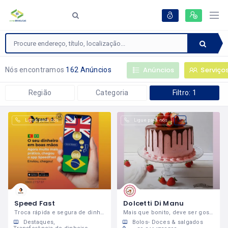
Anúncios
Serviço
Nós encontramos
162 Anúncios
Região
Categoria
Filtro: 1
Ligue para nós
Ligue para nós
Speed Fast
Dolcetti Di Manu
Troca rápida e segura de dinheiro!
Mais que bonito, deve ser gostoso!
Destaques
Bolos- Doces & salgados