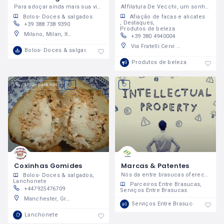
Para adoçar ainda mais sua vida!
Affilatura De Vecchi, um sonho realizado!
Bolos- Doces & salgados
Afiação de facas e alicates
Destaques
+39 388 738 9390
Produtos de beleza
Milano, Milan, Italy
+39 380 4940004
Via Fratelli Cervi 29, 20098 San Giuliano Milanese Milan, Italy
Bolos- Doces & salgados
Produtos de beleza
Ligue para nós
Coxinhas Gomides
Marcas & Patentes
Nós da entre brasucas oferecemos o melhor pra você
Bolos- Doces & salgados
Lanchonete
Parceiros Entre Brasucas
+447925476709
Serviços Entre Brasucas
Manchester, Greater Manchester, England, United Kingdom
Serviços Entre Brasucas
Lanchonete