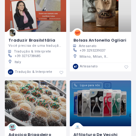
Traduzir BrasilxItália
Bolsas Antonella Ogliari
Você precisa de uma tradução simples ou Juramentada? Conte com os serviços da Tradutora Aurilene Lima
Artesanato
+39 3293239037
Tradução & Interprete
+39 3275738685
Milano, Milan, Italy
Italy
Artesanato
Tradução & Interprete
Ligue para nós
Ligue para nós
Adocica Brigadeiro
Affilatura De Vecchi