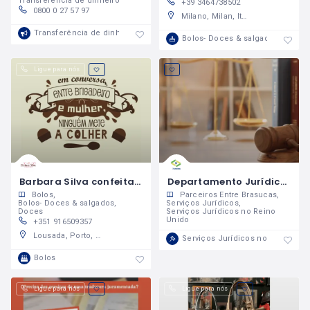
Transferência de dinheiro
+39 3464738502
0800 0 27 57 97
Milano, Milan, Italy
Transferência de dinheiro
Bolos- Doces & salgados
Ligue para nós
Barbara Silva confeitaria
Departamento Jurídico no Reino Unido - Dr. Guilherme Barbosa
Bolos
Parceiros Entre Brasucas
Bolos- Doces & salgados
Serviços Jurídicos
Serviços Jurídicos no Reino
Doces
Unido
+351 916509357
Lousada, Porto, Portugal
Serviços Jurídicos no Reino Uni
Bolos
Ligue para nós
Ligue para nós