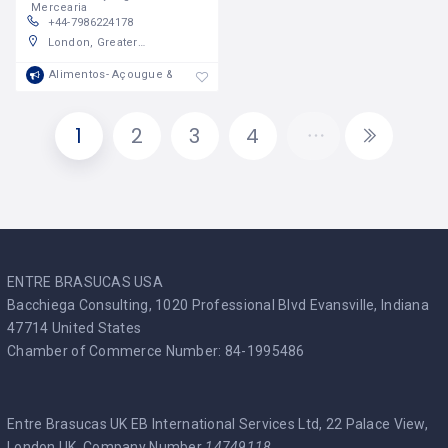
Mercearia
+44-7986224178
London, Greater London, England, United Kingdom
Alimentos- Açougue & Mercearia
1
2
3
4
ENTRE BRASUCAS USA
Bacchiega Consulting, 1020 Professional Blvd Evansville, Indiana
47714 United States
Chamber of Commerce Number: 84-1995486
Entre Brasucas UK EB International Services Ltd, 22 Palace View,
London UK. Company Number
14749118