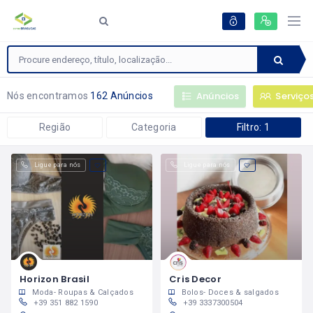
Anúncios
Serviço
Nós encontramos
162 Anúncios
Região
Categoria
Filtro: 1
Ligue para nós
Ligue para nós
Horizon Brasil
Cris Decor
Moda- Roupas & Calçados
Bolos- Doces & salgados
+39 351 882 1590
+39 3337300504