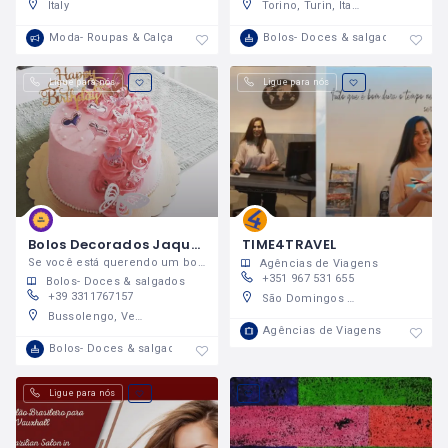
Italy
Torino, Turin, Italy
Moda- Roupas & Calçados
Bolos- Doces & salgados
Ligue para nós
Ligue para nós
Bolos Decorados Jaquelini
TIME4TRAVEL
Se você está querendo um bolo decorado e não sabe aonde comprar, entre em contato comigo
Agências de Viagens
+351 967 531 655
Bolos- Doces & salgados
+39 3311767157
São Domingos de Rana, R. Miguel Torga 248 Loja D (Portugal)
Bussolengo, Verona, Italy
Agências de Viagens
Bolos- Doces & salgados
Ligue para nós