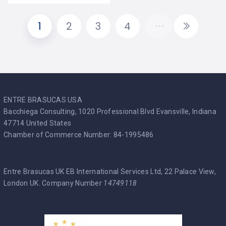
1
2
3
4
ENTRE BRASUCAS USA
Bacchiega Consulting, 1020 Professional Blvd Evansville, Indiana
47714 United States
Chamber of Commerce Number: 84-1995486
Entre Brasucas UK EB International Services Ltd, 22 Palace View,
London UK. Company Number
14749118