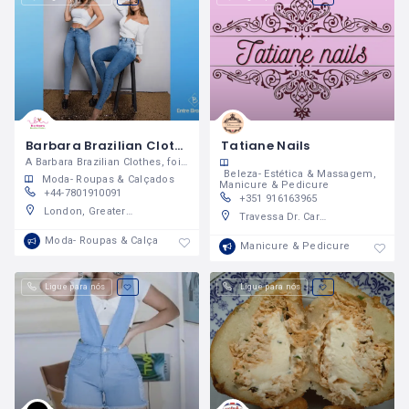
Barbara Brazilian Clothes
Tatiane Nails
A Barbara Brazilian Clothes, foi criada para quem busca comodidade, rapidez e segurança nas suas compras de peças únicas para todas as ocasiões.
Beleza- Estética & Massagem
Moda- Roupas & Calçados
Manicure & Pedicure
+44-7801910091
+351 916163965
London, Greater London, England, United Kingdom
Travessa Dr. Carlos Pires Felgueiras-34- 1° andar sala 3- 4470-157,cidade de Maia Portugal
Moda- Roupas & Calçados
Manicure & Pedicure
Ligue para nós
Ligue para nós