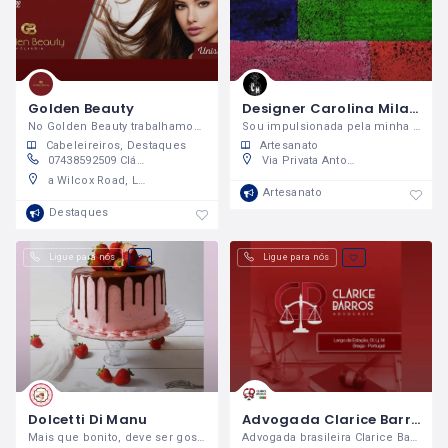
Golden Beauty
Designer Carolina Milanez
No Golden Beauty trabalhamos com todos os tipos de cabelos!
Sou impulsionada pela minha paixão pela moda
Cabeleireiros
Destaques
Artesanato
07438592509 Cláudia; ou 07465196886 Sol
Via Privata Antonio Meucci 2, 20128 Milano Milan, Italy
a Wilcox Road, Lambeth, London, SW8 2UX, United Kingdom
Artesanato
Destaques
Ligue para nós
Ligue para nós
Dolcetti Di Manu
Advogada Clarice Barros
Mais que bonito, deve ser gostoso!
Advogada brasileira Clarice Barros