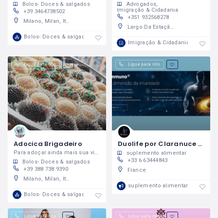
Bolos- Doces & salgados
Advogados
Imigração & Cidadania
+39 3464738502
+351 932568278
Milano, Milan, Italy
Largo Da Estação, 4700-223 Braga, Braga, Portugal
Bolos- Doces & salgados
Imigração & Cidadania
Ligue para nós
Ligue para nós
Adocica Brigadeiro
Duolife por Claranuce Pereira
Para adoçar ainda mais sua vida!
suplemento alimentar
+33 6 63444843
Bolos- Doces & salgados
+39 388 738 9390
France
Milano, Milan, Italy
suplemento alimentar
Bolos- Doces & salgados
Ligue para nós
Ligue para nós