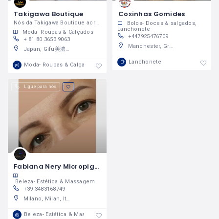
Takigawa Boutique
Coxinhas Gomides
Nós da Takigawa Boutique acreditamos que vestir-se bem não é um luxo mas sim uma necessidade!
Bolos- Doces & salgados
Lanchonete
Moda- Roupas & Calçados
+447925476709
+ 81 80 3653 9063
Manchester, Greater Manchester, England, United Kingdom
Japan, Gifu美濃加茂市
Lanchonete
Moda- Roupas & Calçados
Ligue para nós
Fabiana Nery Micropigmentação
Beleza- Estética & Massagem
+39 3483168749
Milano, Milan, Italy
Beleza- Estética & Massagem