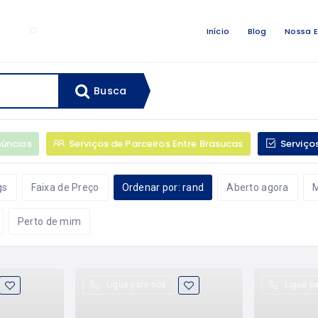
Início
Blog
Nossa 
Busca
úncios
Serviços de Parceiros Entre Brasucas
Serviço
gs
Faixa de Preço
Ordenar por: rand
Aberto agora
M
Perto de mim
Ligue para nós
Ligue p