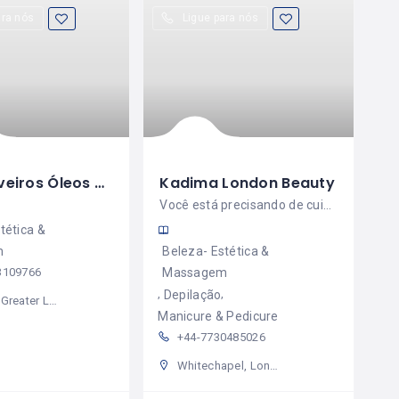
ara nós
Ligue para nós
Ingrid Viveiros Óleos & Massagens
Kadima London Beauty
Você está precisando de cuidados??? Pode contar comigo, sou uma profissional com muita experiência
tética &
m
Beleza- Estética &
3109766
Massagem
Depilação
, England, United Kingdom
Manicure & Pedicure
+44-7730485026
Whitechapel, London, Greater London, England, United Kingdom