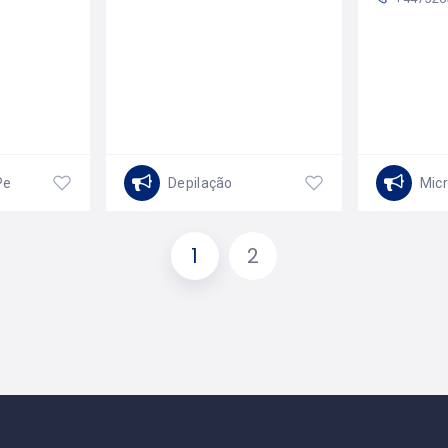
Pedicure
Depilação
Mic
1
2