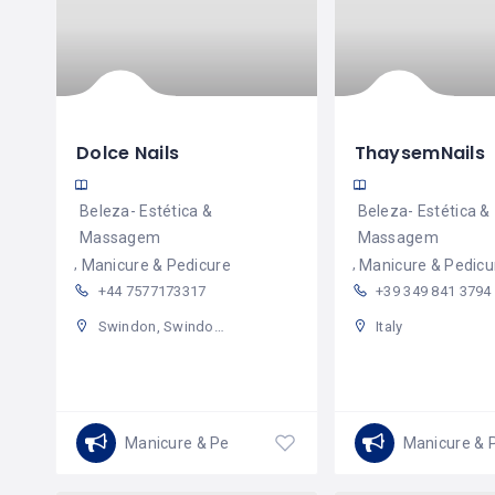
Dolce Nails
ThaysemNails
Beleza- Estética &
Beleza- Estética &
Massagem
Massagem
Manicure & Pedicure
Manicure & Pedicu
+44 7577173317
+39 349 841 3794
Swindon, Swindon, England, United Kingdom
Italy
Manicure & Pedicure
Manicure & 