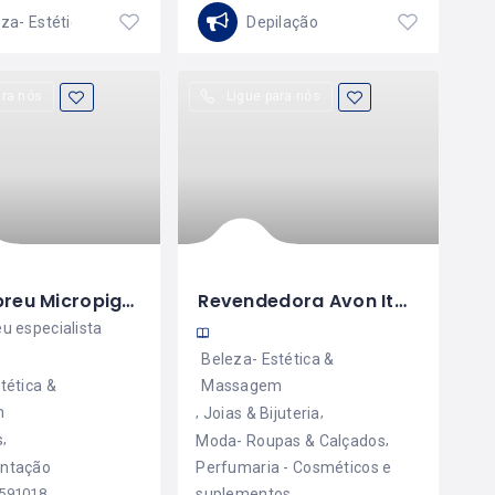
Beleza- Estética & Massagem
Depilação
ara nós
Ligue para nós
Bruna Abreu Micropigmentação
Revendedora Avon Itália
u especialista
Beleza- Estética &
tética &
Massagem
m
Joias & Bijuteria
s
Moda- Roupas & Calçados
ntação
Perfumaria - Cosméticos e
591018
suplementos