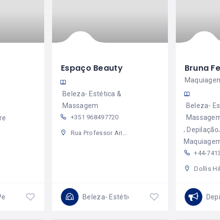
Espaço Beauty
Bruna Fe
Beleza- Estética &
Massagem
Beleza- Es
+351 968497720
Massage
re
Depilação
Rua Professor Aristides Amorim Girão 89, 3510-060 Viseu, Viseu, Portugal
Maquiage
+44-741
Dollis Hill Avenue, Brent, L
Pedicure
Beleza- Estética & Massagem
Dep