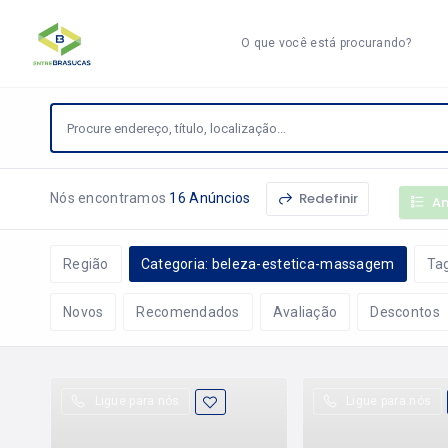
O que você está procurando?
Redefinir
Nós encontramos
16 Anúncios
An
Região
Categoria: beleza-estetica-massagem
Ta
Novos
Recomendados
Avaliação
Descontos
Ligue para nós
Ligue para nós