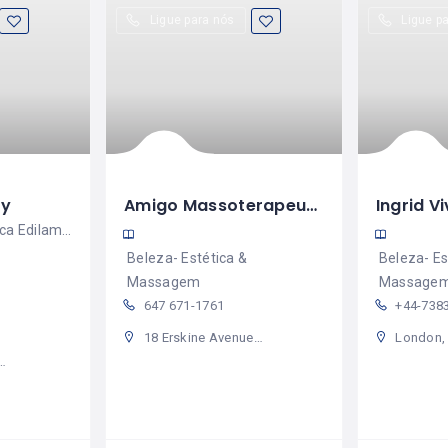
Ligue para nós
Ligue p
ty
Amigo Massoterapeuta
No Centro de Estética Edilamar Beauty o nosso maior objetivo é a sua satisfação.
Beleza- Estética &
Beleza- Es
Massagem
Massage
647 671-1761
+44-738
18 Erskine Avenue - Yonge & Eglinton Canadá
London, Greater London