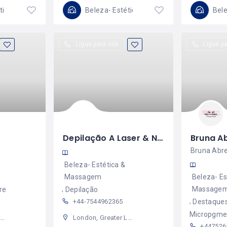
Beleza- Estética & Massagem
Beleza- Estética & Massagem
Ligue para nós
Ligue p
Depilação A Laser & Normal
Bruna Abre
Beleza- Estética &
Massagem
Beleza- Es
Massage
re
Depilação
+44-7544962365
Destaque
Micropgme
l
London, Greater London, England, United Kingdom
+447526