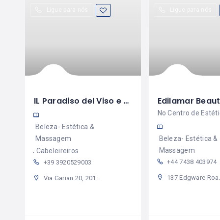
Ligue para nós
Ligue para nós
IL Paradiso del Viso e del Corpo
Edilamar Beau
Beleza- Estética &
Massagem
Beleza- Estética &
Massagem
Cabeleireiros
+44 7438 403974
+39 3920529003
137 Edgware Road, Westminster, London, W2 2UT, United Kingdom
Via Garian 20, 20146 Milano Milan, Italy