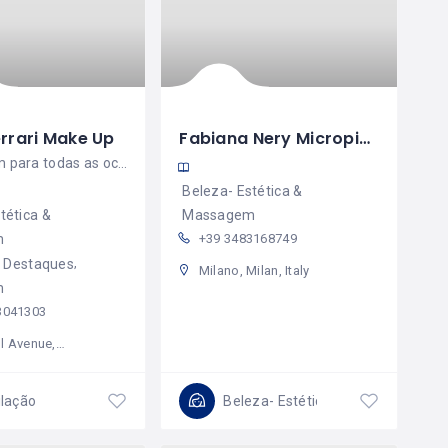
rrari Make Up
Fabiana Nery Micropigmentação
Maquiagem para todas as ocasiões.
Beleza- Estética &
tética &
Massagem
m
+39 3483168749
Destaques
Milano, Milan, Italy
m
3041303
ondon, NW2 6QU, United Kingdom
ilação
Beleza- Estética & Massagem