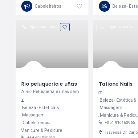
Cabeleireiros
Ligue para nós
Ligue para nós
Rio peluqueria e uñas
Tatiane Nails
A Rio Peluqueria e uñas sempre cuida de você!
Beleza- Estética &
Beleza- Estética &
Massagem
Massagem
Manicure & Pedicu
Cabeleireiros
+351 916163965
Manicure & Pedicure
Travessa Dr. Carlos Pires Felgueiras-34- 1° andar sala 3- 4470-157,cidade de Maia Portuga
+34 604050915