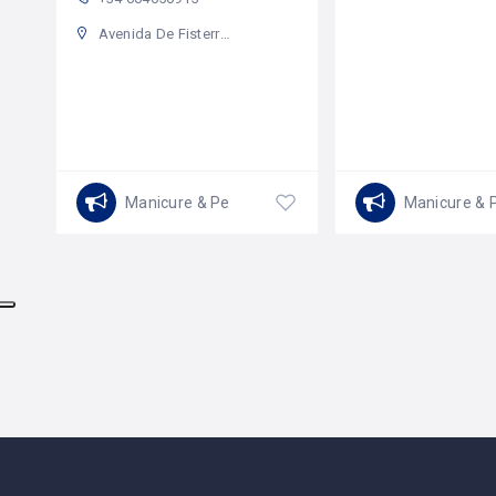
Avenida De Fisterra 233, 15142 Arteixo, A Coruña, Spain
Manicure & Pedicure
Manicure & 