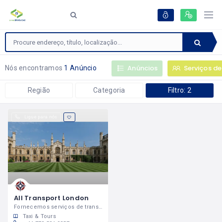
Anúncios
Serviços de
Nós encontramos
1 Anúncio
Região
Categoria
Filtro: 2
Ligue para nós
All Transport London
Fornecemos serviços de transporte com motoristas brasileiros em Londres
Taxi & Tours