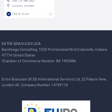
+44 772 584 0357
London, Greater London, England, United Kingdom
Taxi & Tours
ENTRE BRASUCAS USA
Bacchiega Consulting, 1020 Professional Blvd Evansville, Indiana
47714 United States
Chamber of Commerce Number: 84-1995486
Entre Brasucas UK EB International Services Ltd, 22 Palace View,
London UK. Company Number
14749118