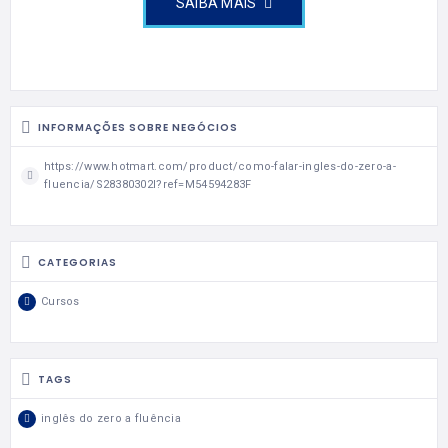
SAIBA MAIS
INFORMAÇÕES SOBRE NEGÓCIOS
https://www.hotmart.com/product/como-falar-ingles-do-zero-a-
fluencia/S28380302I?ref=M54594283F
CATEGORIAS
Cursos
TAGS
inglês do zero a fluência