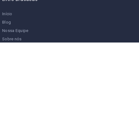
Início
Blog
Nossa Equipe
Sobre nós
Contato
Anúncios
Parceiros Entre Brasucas
Serviços Entre Brasucas
Turismo
Eventos & Shows