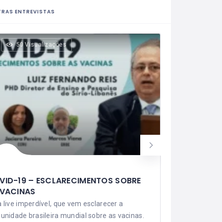
RAS ENTREVISTAS
50 Visualizações
69
VID-19 – ESCLARECIMENTOS SOBRE
André He
 VACINAS
Estados
live imperdível, que vem esclarecer a
André cheg
nidade brasileira mundial sobre as vacinas.
mas não pe