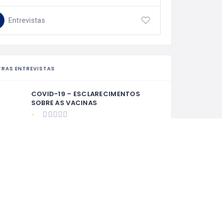
Entrevistas
Entr
RAS ENTREVISTAS
COVID-19 – ESCLARECIMENTOS
SOBRE AS VACINAS
-
André Heizer – Cineasta Brasilerio
nos Estados Unidos
-
Entrevista com Dani Mansur –
Consultora de Imagem e Estilo
-