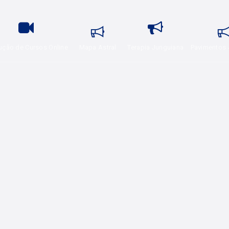
ução de Cursos Online
Mapa Astral
Terapia Junguiana
Pavimentos 