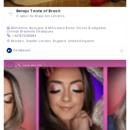
Belaju Taste of Brazil
O sabor do Brasil em Londres
Alimentos- Açougue & Mercearia
Bolos- Doces & salgados
Comida Brasileira
Destaques
+447872583484
Morden, Greater London, England, United Kingdom
Destaques
Ligue para nós.