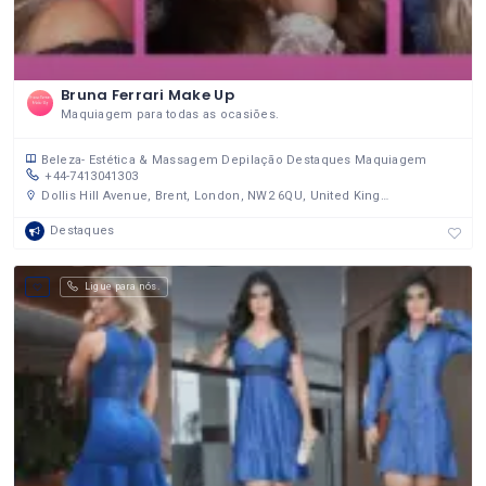
Bruna Ferrari Make Up
Maquiagem para todas as ocasiões.
Beleza- Estética & Massagem
Depilação
Destaques
Maquiagem
+44-7413041303
Dollis Hill Avenue, Brent, London, NW2 6QU, United Kingdom
Destaques
Ligue para nós.