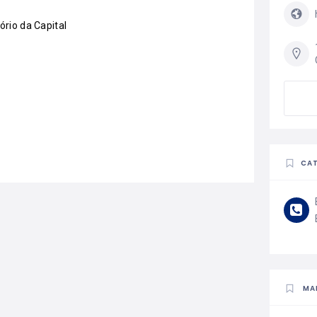
ório da Capital
CA
MA