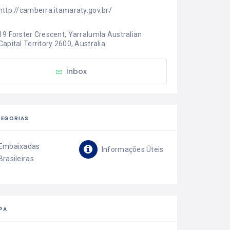
http://camberra.itamaraty.gov.br/
19 Forster Crescent, Yarralumla Australian 
Capital Territory 2600, Australia
Inbox
TEGORIAS
Embaixadas
Informações Úteis
Brasileiras
PA