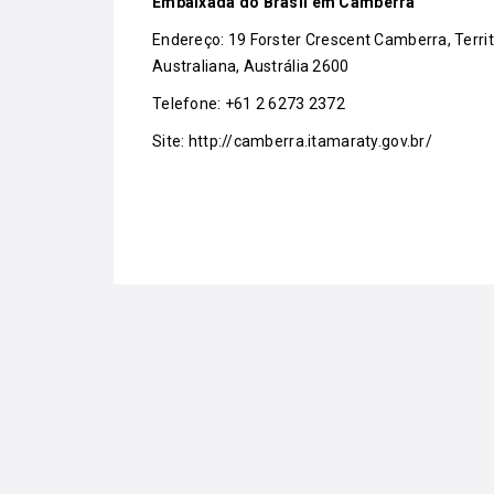
Embaixada do Brasil em Camberra
Endereço: 19 Forster Crescent Camberra, Territ
Australiana, Austrália 2600
Telefone: +61 2 6273 2372
Site:
http://camberra.itamaraty.gov.br/