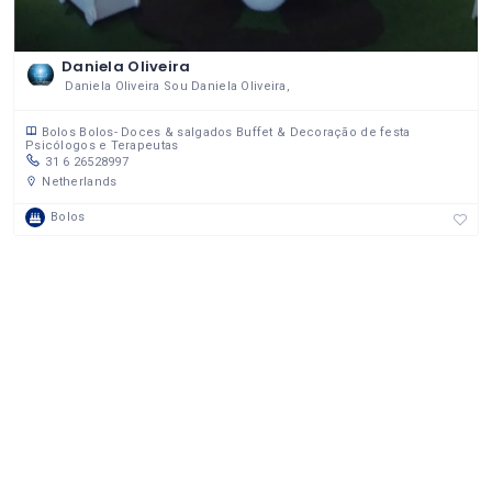
Daniela Oliveira
Daniela Oliveira Sou Daniela Oliveira,
Bolos
Bolos- Doces & salgados
Buffet & Decoração de festa
Psicólogos e Terapeutas
31 6 26528997
Netherlands
Bolos
ENTRE BRASUCAS USA
Bacchiega Consulting, 1020 Professional Blvd Evansville, Indiana