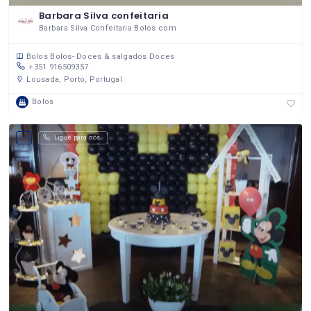
Barbara Silva confeitaria
Barbara Silva Confeitaria Bolos com
Bolos
Bolos- Doces & salgados
Doces
+351 916509357
Lousada, Porto, Portugal
Bolos
Ligue para nós.