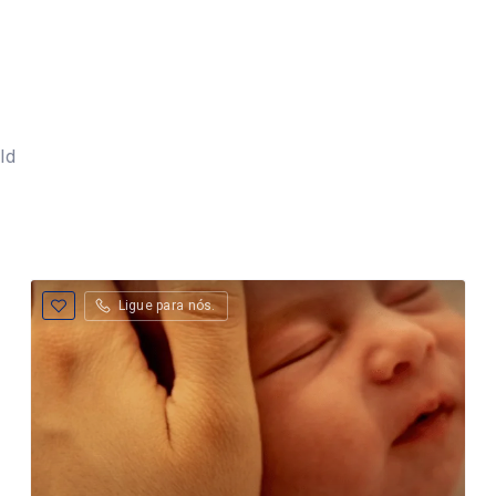
ld
Ligue para nós.