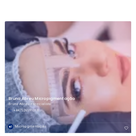
Bruna Abreu Micropigmentação
Bruna Abreu especialista
+447526591018
Micropgmentação