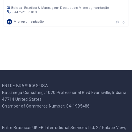
Beleza- Estética & Massagem
Destaques
Micropgmentação
+447526591018
Micropgmentação
ENTRE BRASUCAS USA
Bacchiega Consulting, 1020 Professional Blvd Evansville, Indiana
47714 United States
Chamber of Commerce Number: 84-1995486
Entre Brasucas UK EB International Services Ltd, 22 Palace View,