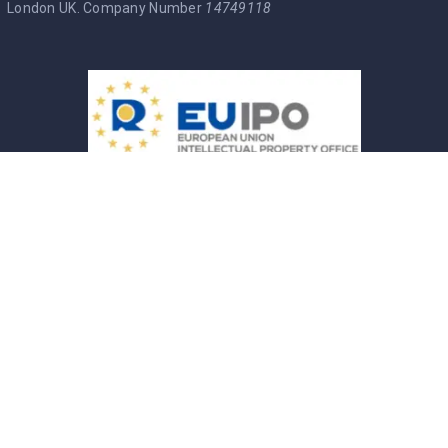
London UK. Company Number
14749118
Entre Brasucas Trade Mark
Política de Privacidade
Termos & Condições
Cookie Policy