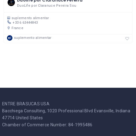
Duolife por Claranuce Pereira
DuoLife por Claranuce Pereira Sou
suplemento alimentar
+33 6 63444843
France
suplemento alimentar
ENTRE BRASUCAS USA
Bacchiega Consulting, 1020 Professional Blvd Evansville, Indiana
47714 United States
Chamber of Commerce Number: 84-1995486