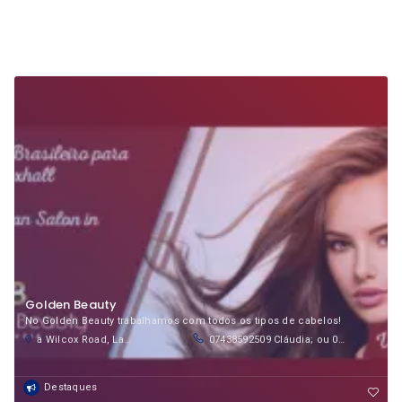
Golden Beauty
No Golden Beauty trabalhamos com todos os tipos de cabelos!
a Wilcox Road, Lambeth, London, SW8 2UX, United Kingdom
07438592509 Cláudia; ou 07465196886 Sol
Destaques