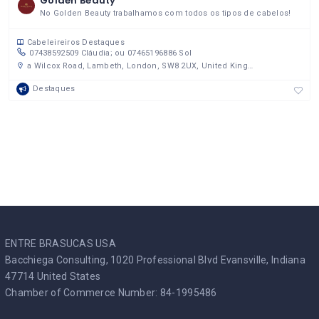
Golden Beauty
No Golden Beauty trabalhamos com todos os tipos de cabelos!
Cabeleireiros
Destaques
07438592509 Cláudia; ou 07465196886 Sol
a Wilcox Road, Lambeth, London, SW8 2UX, United Kingdom
Destaques
ENTRE BRASUCAS USA
Bacchiega Consulting, 1020 Professional Blvd Evansville, Indiana
47714 United States
Chamber of Commerce Number: 84-1995486