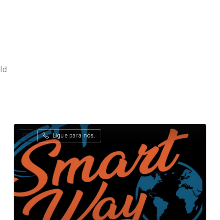
ld
Ligue para nós.