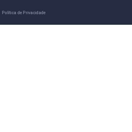
Política de Privacidade
Termos & Condições
Cookie Policy
RGPD - PT
/
AVGB - NL
Entre Brasucas
Início
Blog
Nossa Equipe