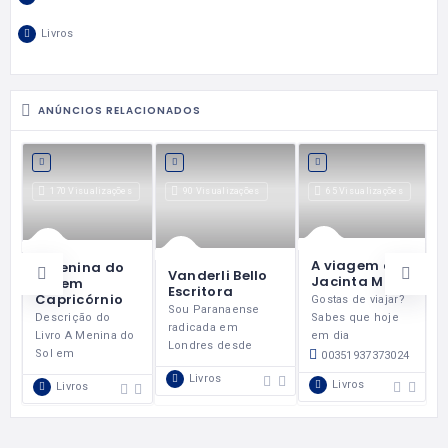
Livros
ANÚNCIOS RELACIONADOS
170 Visualizações
90 Visualizações
65 Visualizações
A viagem de
A Menina do
Vanderli Bello
Jacinta Mato
Sol em
Escritora
Capricórnio
Gostas de viajar?
Sou Paranaense
Sabes que hoje
Descrição do
radicada em
em dia
Livro A Menina do
Londres desde
Sol em
00351937373024
Livros
Livros
Livros