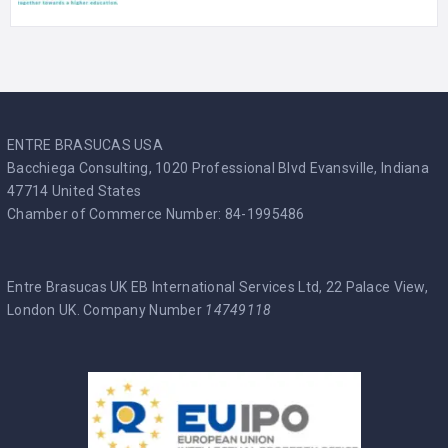
ENTRE BRASUCAS USA
Bacchiega Consulting, 1020 Professional Blvd Evansville, Indiana
47714 United States
Chamber of Commerce Number: 84-1995486
Entre Brasucas UK EB International Services Ltd, 22 Palace View,
London UK. Company Number
14749118