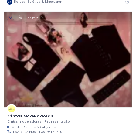
Beleza- Estética & Massagem
Ligue para nós.
Cintas Modeladoras
Cintas modeladoras Representação
Moda- Roupas & Calçados
+32470924406 ; +351961707101