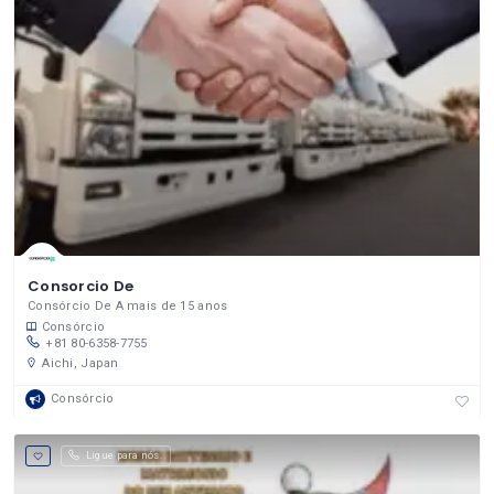
Consorcio De
Consórcio De A mais de 15 anos
Consórcio
+81 80-6358-7755
Aichi, Japan
Consórcio
Ligue para nós.