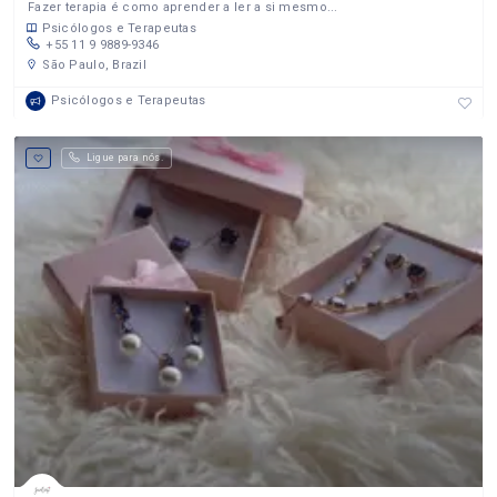
Fazer terapia é como aprender a ler a si mesmo...
Psicólogos e Terapeutas
+55 11 9 9889-9346
São Paulo, Brazil
Psicólogos e Terapeutas
Ligue para nós.