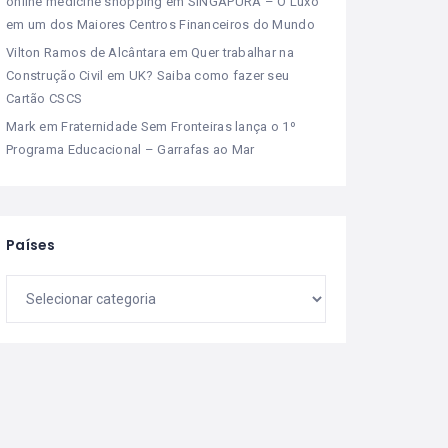
online medicine shopping
em
SINGAPURA – O Luxo
em um dos Maiores Centros Financeiros do Mundo
Vilton Ramos de Alcântara
em
Quer trabalhar na
Construção Civil em UK? Saiba como fazer seu
Cartão CSCS
Mark
em
Fraternidade Sem Fronteiras lança o 1º
Programa Educacional – Garrafas ao Mar
Países