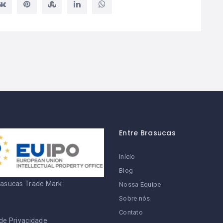
Entre Brasucas
Início
Blog
rasucas Trade Mark
Nossa Equipe
Sobre nós
Contato
 de Privacidade