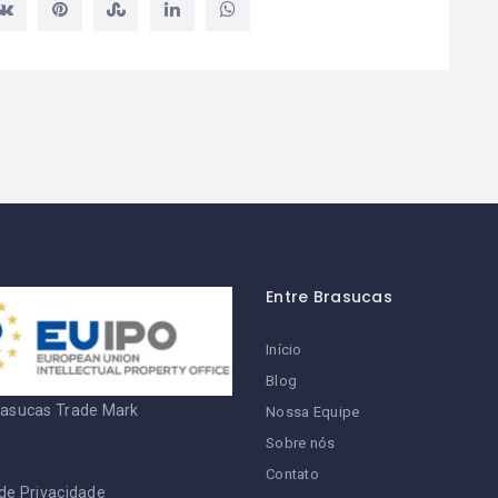
Entre Brasucas
Início
Blog
rasucas Trade Mark
Nossa Equipe
Sobre nós
Contato
 de Privacidade